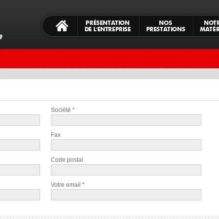
PRÉSENTATION
NOS
NOT
DE L'ENTREPRISE
PRESTATIONS
MATÉR
Société *
Fax
Code postal
Votre email *