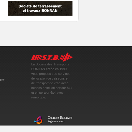
La Société des Transports
BONNAN créée en 1990
vous propose ses services
de location de caissons et
que
de transport de vrac avec
bennes semi, en porteur 8x4
et en porteur 6x4 avec
remorque.
Création Babaweb
Agence web