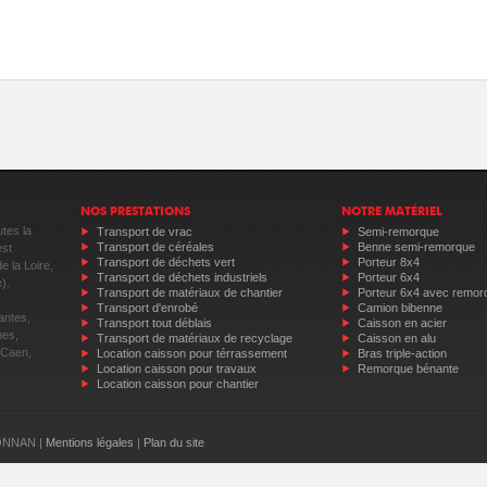
NOS PRESTATIONS
NOTRE MATÉRIEL
tes la
Transport de vrac
Semi-remorque
Transport de céréales
Benne semi-remorque
est
Transport de déchets vert
Porteur 8x4
e la Loire,
Transport de déchets industriels
Porteur 6x4
).
Transport de matériaux de chantier
Porteur 6x4 avec remor
Transport d'enrobé
Camion bibenne
antes,
Transport tout déblais
Caisson en acier
nes,
Transport de matériaux de recyclage
Caisson en alu
 Caen,
Location caisson pour térrassement
Bras triple-action
Location caisson pour travaux
Remorque bénante
Location caisson pour chantier
BONNAN |
Mentions légales
|
Plan du site