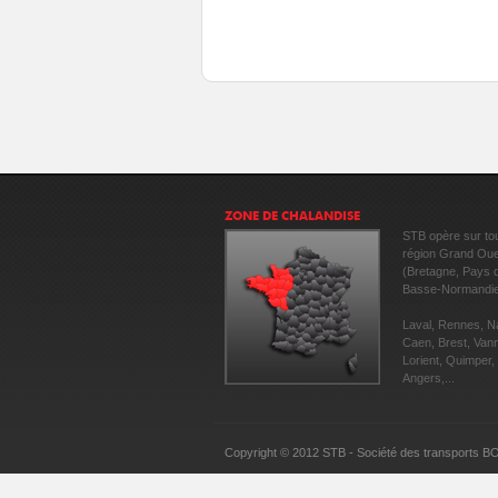
ZONE DE CHALANDISE
STB opère sur tou
région Grand Ou
(Bretagne, Pays d
Basse-Normandie
Laval, Rennes, N
Caen, Brest, Van
Lorient, Quimper,
Angers,...
Copyright © 2012 STB - Société des transports 