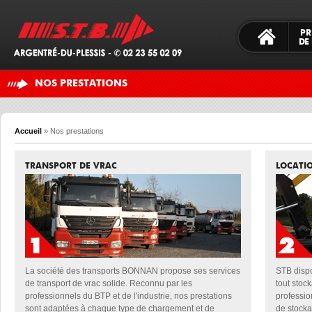
PR
DE 
NOS PRESTATIONS
Accueil
»
Nos prestations
TRANSPORT DE VRAC
LOCATI
La société des transports BONNAN propose ses services
STB dispo
de transport de vrac solide. Reconnu par les
tout stoc
professionnels du BTP et de l'industrie, nos prestations
professio
sont adaptées à chaque type de chargement et de
de stocka