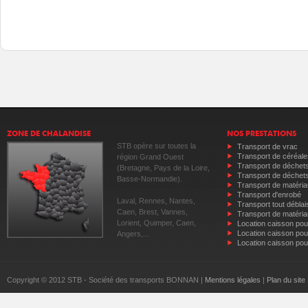
ZONE DE CHALANDISE
NOS PRESTATIONS
STB opère sur toutes la
Transport de vrac
Transport de céréale
région Grand Ouest
Transport de déchets
(Bretagne, Pays de la Loire,
Transport de déchets
Basse-Normandie).
Transport de matéria
Transport d'enrobé
Laval, Rennes, Nantes,
Transport tout déblai
Caen, Brest, Vannes,
Transport de matéria
Lorient, Quimper, Caen,
Location caisson pou
Location caisson pou
Angers,...
Location caisson pou
Copyright © 2012 STB - Société des transports BONNAN |
Mentions légales
|
Plan du site